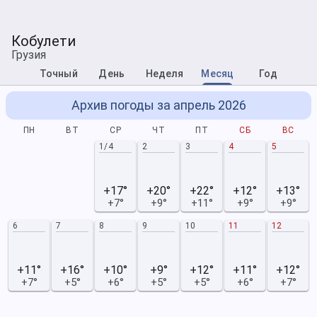
Кобулети
Грузия
Точный
День
Неделя
Месяц
Год
Архив погоды за апрель 2026
ПН
ВТ
СР
ЧТ
ПТ
СБ
ВС
1/4
2
3
4
5
+17°
+20°
+22°
+12°
+13°
+7°
+9°
+11°
+9°
+9°
6
7
8
9
10
11
12
+11°
+16°
+10°
+9°
+12°
+11°
+12°
+7°
+5°
+6°
+5°
+5°
+6°
+7°