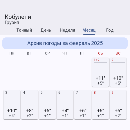
Кобулети
Грузия
Точный
День
Неделя
Месяц
Год
Архив погоды за февраль 2025
ПН
ВТ
СР
ЧТ
ПТ
СБ
ВС
1/2
2
+11°
+10°
+5°
+5°
3
4
5
6
7
8
9
+10°
+8°
+5°
+4°
+6°
+6°
+6°
+4°
+2°
+1°
+1°
+1°
+1°
+2°