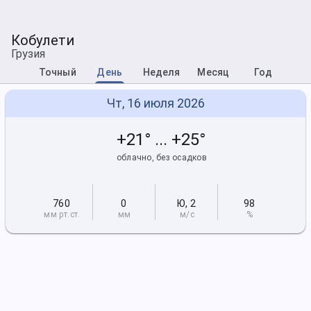
Кобулети
Грузия
Точный
День
Неделя
Месяц
Год
Чт, 16 июля 2026
+21° ... +25°
облачно, без осадков
760
0
Ю
,
2
98
мм рт
.ст.
мм
м/с
%