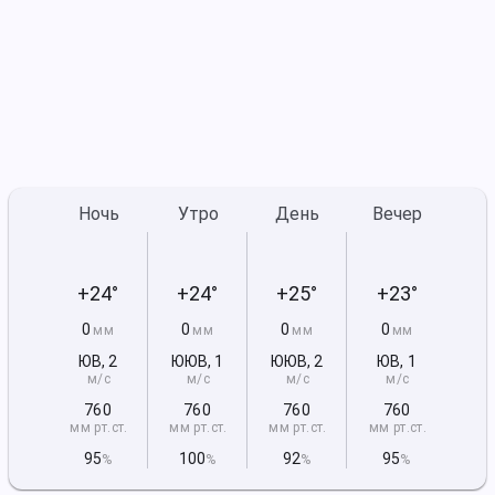
Ночь
Утро
День
Вечер
+24°
+24°
+25°
+23°
0
0
0
0
мм
мм
мм
мм
ЮВ
,
2
ЮЮВ
,
1
ЮЮВ
,
2
ЮВ
,
1
м/с
м/с
м/с
м/с
760
760
760
760
мм рт
.ст.
мм рт
.ст.
мм рт
.ст.
мм рт
.ст.
95
100
92
95
%
%
%
%