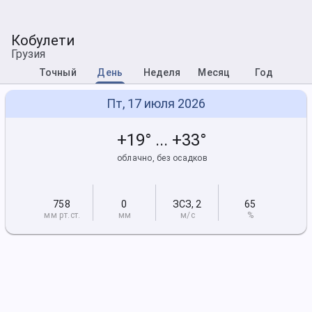
Кобулети
Грузия
Точный
День
Неделя
Месяц
Год
Пт, 17 июля 2026
+19° ... +33°
облачно, без осадков
758
0
ЗСЗ
,
2
65
мм рт
.ст.
мм
м/с
%