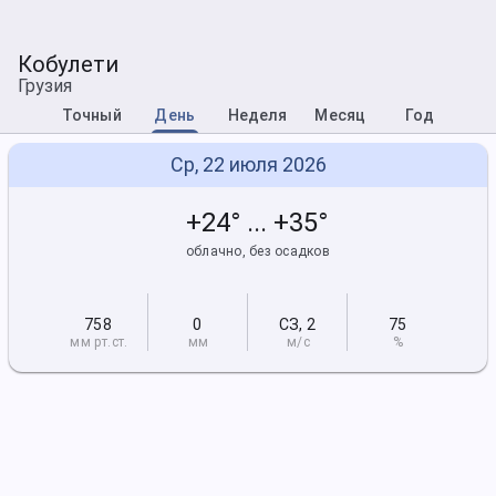
Кобулети
Грузия
Точный
День
Неделя
Месяц
Год
Ср, 22 июля 2026
+24° ... +35°
облачно, без осадков
758
0
СЗ
,
2
75
мм рт
.ст.
мм
м/с
%