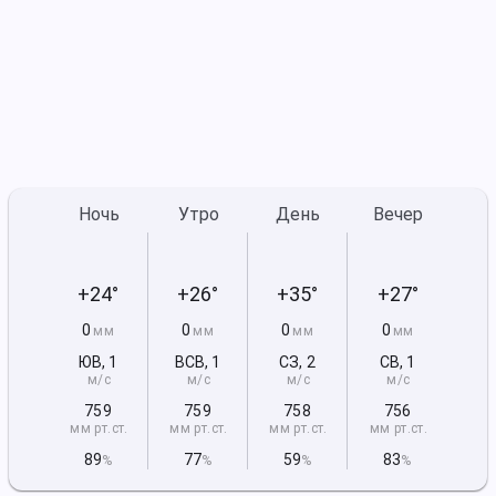
Ночь
Утро
День
Вечер
+24°
+26°
+35°
+27°
0
0
0
0
мм
мм
мм
мм
ЮВ
,
1
ВСВ
,
1
СЗ
,
2
СВ
,
1
м/с
м/с
м/с
м/с
759
759
758
756
мм рт
.ст.
мм рт
.ст.
мм рт
.ст.
мм рт
.ст.
89
77
59
83
%
%
%
%