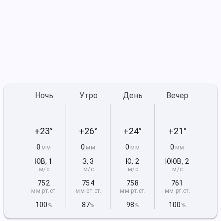
Ночь
Утро
День
Вечер
+23°
+26°
+24°
+21°
0
0
0
0
мм
мм
мм
мм
ЮВ
,
1
З
,
3
Ю
,
2
ЮЮВ
,
2
м/с
м/с
м/с
м/с
752
754
758
761
мм рт
.ст.
мм рт
.ст.
мм рт
.ст.
мм рт
.ст.
100
87
98
100
%
%
%
%