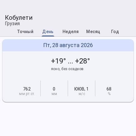
Кобулети
Грузия
Точный
День
Неделя
Месяц
Год
Пт, 28 августа 2026
+19° ... +28°
ясно, без осадков
762
0
ЮЮВ
,
1
68
мм рт
.ст.
мм
м/с
%