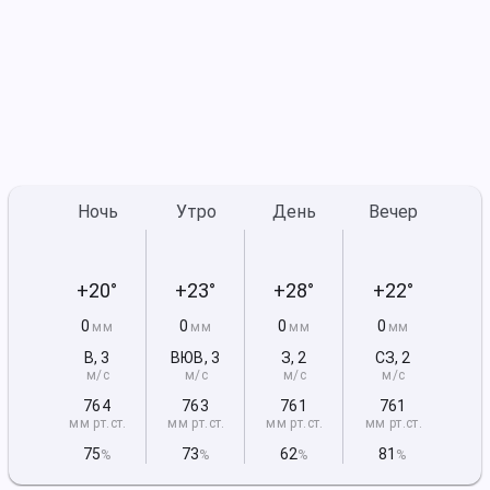
Ночь
Утро
День
Вечер
+20°
+23°
+28°
+22°
0
0
0
0
мм
мм
мм
мм
В
,
3
ВЮВ
,
3
З
,
2
СЗ
,
2
м/с
м/с
м/с
м/с
764
763
761
761
мм рт
.ст.
мм рт
.ст.
мм рт
.ст.
мм рт
.ст.
75
73
62
81
%
%
%
%