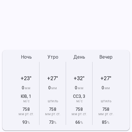
Ночь
Утро
День
Вечер
+23°
+27°
+32°
+27°
0
0
0
0
мм
мм
мм
мм
ЮВ
,
1
ССЗ
,
3
м/с
штиль
м/с
штиль
758
758
758
758
мм рт
.ст.
мм рт
.ст.
мм рт
.ст.
мм рт
.ст.
93
73
66
85
%
%
%
%