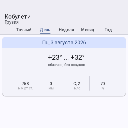
Кобулети
Грузия
Точный
День
Неделя
Месяц
Год
Пн, 3 августа 2026
+23° ... +32°
облачно, без осадков
758
0
С
,
2
70
мм рт
.ст.
мм
м/с
%