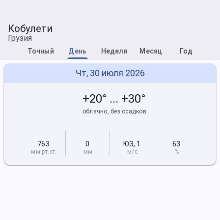
Кобулети
Грузия
Точный
День
Неделя
Месяц
Год
Чт, 30 июля 2026
+20° ... +30°
облачно, без осадков
763
0
ЮЗ
,
1
63
мм рт
.ст.
мм
м/с
%