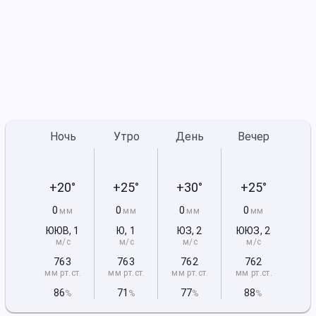
Ночь
Утро
День
Вечер
+20°
+25°
+30°
+25°
0
0
0
0
мм
мм
мм
мм
ЮЮВ
,
1
Ю
,
1
ЮЗ
,
2
ЮЮЗ
,
2
м/с
м/с
м/с
м/с
763
763
762
762
мм рт
.ст.
мм рт
.ст.
мм рт
.ст.
мм рт
.ст.
86
71
77
88
%
%
%
%