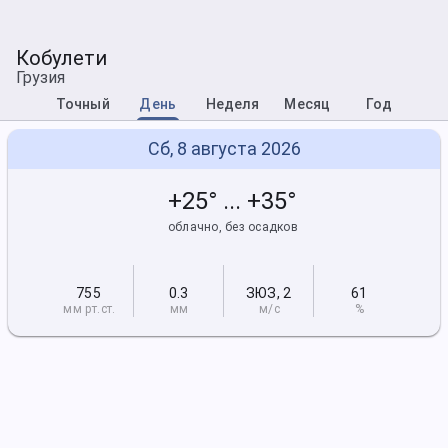
Кобулети
Грузия
Точный
День
Неделя
Месяц
Год
Сб, 8 августа 2026
+25° ... +35°
облачно, без осадков
755
0.3
ЗЮЗ
,
2
61
мм рт
.ст.
мм
м/с
%