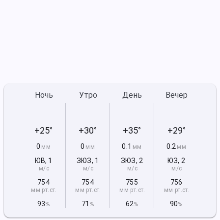
Ночь
Утро
День
Вечер
+25°
+30°
+35°
+29°
0
0
0.1
0.2
мм
мм
мм
мм
ЮВ
,
1
ЗЮЗ
,
1
ЗЮЗ
,
2
ЮЗ
,
2
м/с
м/с
м/с
м/с
754
754
755
756
мм рт
.ст.
мм рт
.ст.
мм рт
.ст.
мм рт
.ст.
93
71
62
90
%
%
%
%